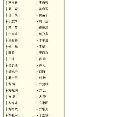
├
王立春
├
李自强
├
周 森
├
黄永玉
├
郁 风
├
黄苗子
├
于志学
├
冯 远
├
宋 英
├
侯德昌
├
牛光甫
├
杨乃寒
├
屈有善
├
李平逊
├
侯 耘
├
李福
├
蔡超
├
王西京
├
王琦
├
肖 峰
├
吴长江
├
许 江
├
吴冠中
├
刘绮
├
桑一田
├
刘 毅
├
方 坤
├
方楚雄
├
方尧明
├
方 云
├
方 振
├
方 骏
├
方海龙
├
方惠民
├
方绍武
├
方增先
├
李晓军
├
丁嘉耕