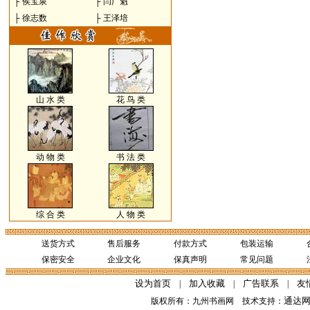
├
侯宝泉
├
闫广魁
├
徐志数
├
王泽培
山 水 类
花 鸟 类
动 物 类
书 法 类
综 合 类
人 物 类
送货方式
售后服务
付款方式
包装运输
保密安全
企业文化
保真声明
常见问题
设为首页
加入收藏
广告联系
友
|
|
|
通达
版权所有：九州书画网 技术支持：