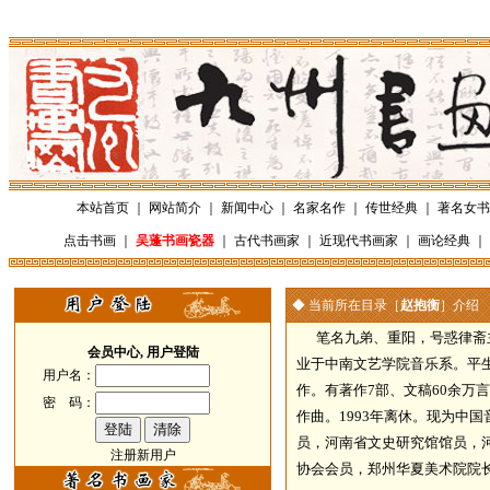
本站首页
｜
网站简介
｜
新闻中心
｜
名家名作
｜
传世经典
｜
著名女书
点击书画
｜
吴蓬书画瓷器
｜
古代书画家
｜
近现代书画家
｜
画论经典
｜
◆ 当前所在目录［
赵抱衡
］介绍
笔名九弟、重阳，号惑律斋主，
会员中心, 用户登陆
业于中南文艺学院音乐系。平
用户名：
作。有著作7部、文稿60余万
密 码：
作曲。1993年离休。现为中
员，河南省文史研究馆馆员，
注册新用户
协会会员，郑州华夏美术院院