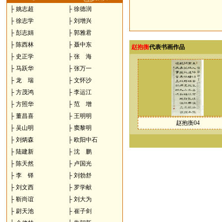
├
姚志超
├
徐德润
├
徐志学
├
刘增兴
├
彭志娟
├
郭雅君
├
陈西林
├
聂中东
赵抱衡
代表书画作品
├
史正学
├
张 海
├
马跃华
├
张万一
├
龙 瑞
├
文怀沙
├
方茂鸿
├
李运江
├
方照华
├
范 增
├
董昌喜
├
王明明
赵抱衡04
├
吴山明
├
窦黎明
├
刘炳森
├
欧阳中石
├
陆建新
├
沈 鹏
├
陈天然
├
卢国光
├
李 铎
├
刘勃舒
├
刘文西
├
罗学献
├
靳尚谊
├
刘大为
├
尉天池
├
崔子剑