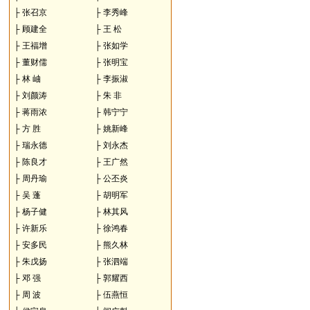
├
张召京
├
李秀峰
├
顾建全
├
王 松
├
王福增
├
张如学
├
董财儒
├
张明宝
├
林 岫
├
李振淑
├
刘颜涛
├
朱 非
├
蒋雨浓
├
韩宁宁
├
方 胜
├
姚新峰
├
瑞永德
├
刘永杰
├
陈良才
├
王广然
├
周丹瑜
├
公丕炎
├
吴 蓬
├
胡明军
├
杨子健
├
林其风
├
许新乐
├
徐鸿春
├
安多民
├
熊久林
├
朱戊扬
├
张泗端
├
邓 强
├
郭耀西
├
周 波
├
伍燕恒