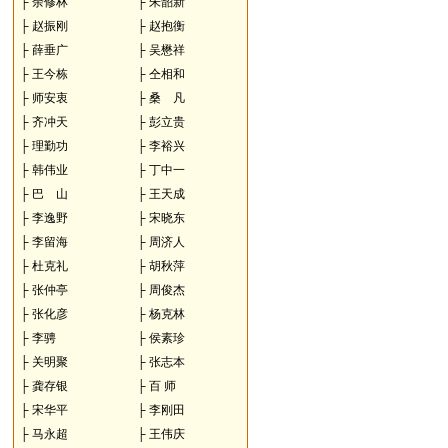
├
余修林
├
朱韶新
├
赵振刚
├
赵抱衡
├
薛垂广
├
吴懋祥
├
王今栋
├
仝相和
├
师安衷
├
桑 凡
├
齐冲天
├
彭立贵
├
理勤功
├
李裕兴
├
韩伟业
├
丁中一
├
巴 山
├
王天成
├
李逸野
├
宋晓东
├
李留海
├
周济人
├
杜克礼
├
胡秋萍
├
张仲亭
├
周俊杰
├
张化彦
├
杨克林
├
李骋
├
侯素珍
├
关明聚
├
张志本
├
龚存银
├
百 师
├
宋华平
├
李刚田
├
马永超
├
王伟庆