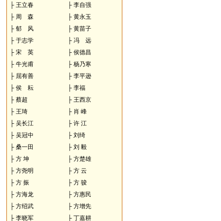
├
王立春
├
李自强
├
周 森
├
黄永玉
├
郁 风
├
黄苗子
├
于志学
├
冯 远
├
宋 英
├
侯德昌
├
牛光甫
├
杨乃寒
├
屈有善
├
李平逊
├
侯 耘
├
李福
├
蔡超
├
王西京
├
王琦
├
肖 峰
├
吴长江
├
许 江
├
吴冠中
├
刘绮
├
桑一田
├
刘 毅
├
方 坤
├
方楚雄
├
方尧明
├
方 云
├
方 振
├
方 骏
├
方海龙
├
方惠民
├
方绍武
├
方增先
├
李晓军
├
丁嘉耕