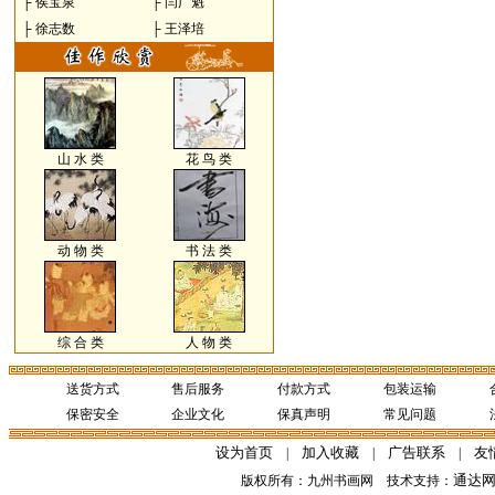
├
侯宝泉
├
闫广魁
├
徐志数
├
王泽培
山 水 类
花 鸟 类
动 物 类
书 法 类
综 合 类
人 物 类
送货方式
售后服务
付款方式
包装运输
保密安全
企业文化
保真声明
常见问题
设为首页
加入收藏
广告联系
友
|
|
|
通达
版权所有：九州书画网 技术支持：