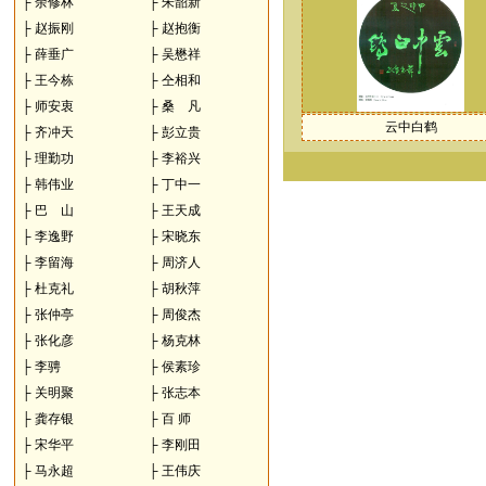
├
余修林
├
朱韶新
├
赵振刚
├
赵抱衡
├
薛垂广
├
吴懋祥
├
王今栋
├
仝相和
├
师安衷
├
桑 凡
云中白鹤
├
齐冲天
├
彭立贵
├
理勤功
├
李裕兴
├
韩伟业
├
丁中一
├
巴 山
├
王天成
├
李逸野
├
宋晓东
├
李留海
├
周济人
├
杜克礼
├
胡秋萍
├
张仲亭
├
周俊杰
├
张化彦
├
杨克林
├
李骋
├
侯素珍
├
关明聚
├
张志本
├
龚存银
├
百 师
├
宋华平
├
李刚田
├
马永超
├
王伟庆