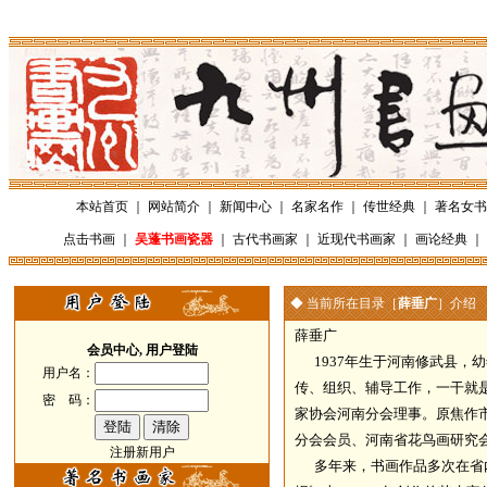
本站首页
｜
网站简介
｜
新闻中心
｜
名家名作
｜
传世经典
｜
著名女书
点击书画
｜
吴蓬书画瓷器
｜
古代书画家
｜
近现代书画家
｜
画论经典
｜
◆ 当前所在目录［
薛垂广
］介绍
薛垂广
会员中心, 用户登陆
1937年生于河南修武县，幼
用户名：
传、组织、辅导工作，一干就
密 码：
家协会河南分会理事。原焦作
分会会员、河南省花鸟画研究
注册新用户
多年来，书画作品多次在省内