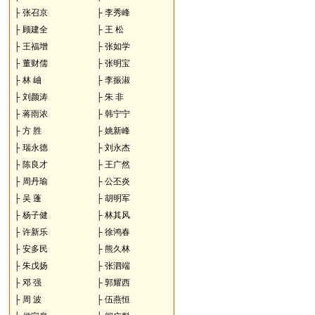
├
张召京
├
李秀峰
├
顾建全
├
王 松
├
王福增
├
张如学
├
董财儒
├
张明宝
├
林 岫
├
李振淑
├
刘颜涛
├
朱 非
├
蒋雨浓
├
韩宁宁
├
方 胜
├
姚新峰
├
瑞永德
├
刘永杰
├
陈良才
├
王广然
├
周丹瑜
├
公丕炎
├
吴 蓬
├
胡明军
├
杨子健
├
林其风
├
许新乐
├
徐鸿春
├
安多民
├
熊久林
├
朱戊扬
├
张泗端
├
邓 强
├
郭耀西
├
周 波
├
伍燕恒