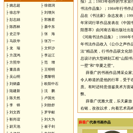
报》上；1983年创作的节水
├
姚志超
├
徐德润
书法作品集》；1984年行书作
├
徐志学
├
刘增兴
品在《书法家》杂志发表；199
├
彭志娟
├
郭雅君
年宋词行草作品发表在《中国书
├
陈西林
├
聂中东
阳墨萃》由河南古藉出版社出版
├
史正学
├
张 海
《河南书法作品集》；1998年
├
马跃华
├
张万一
年书法作品收入《公仆之声作
├
龙 瑞
├
文怀沙
法”精品奖，行书作品获文化部
├
方茂鸿
├
李运江
总设计的大型碑刻工程“山阳书
├
方照华
├
范 增
一壁”和“华夏之壁”。
├
董昌喜
├
王明明
薛垂广的书画作品博采众家之
├
吴山明
├
窦黎明
令人称道的是他的行草，受于
├
刘炳森
├
欧阳中石
质。有时还特意借鉴美术方面
├
陆建新
├
沈 鹏
弊。
├
陈天然
├
卢国光
薛垂广优雅大度，乐天豪放，为
├
李 铎
├
刘勃舒
右铭，孜孜以求，向着艺术高
├
刘文西
├
罗学献
├
靳尚谊
├
刘大为
薛垂广
代表书画作品
├
尉天池
├
崔子剑