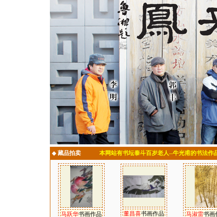
◆
藏品拍卖
本网站有书坛泰斗百岁老人--牛光甫的书法作
董昌喜
书画作品
马跃华
书画作品
马淑雷
书画