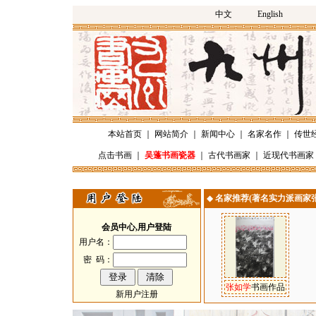
中文
English
本站首页
｜
网站简介
｜
新闻中心
｜
名家名作
｜
传世
点击书画
｜
吴蓬书画瓷器
｜
古代书画家
｜
近现代书画家
◆
名家推荐(著名实力派画家
会员中心,用户登陆
用户名：
密 码：
张如学
书画作品
新用户注册