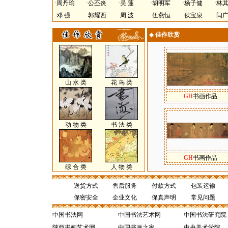
·
周丹瑜
·
公丕炎
·
吴 蓬
·
胡明军
·
杨子健
·
林
·
邓 强
·
郭耀西
·
周 波
·
伍燕恒
·
侯宝泉
·
闫
◆
佳作欣赏
山 水 类
花 鸟 类
GH
书画作品
动 物 类
书 法 类
GH
书画作品
综 合 类
人 物 类
送货方式
售后服务
付款方式
包装运输
保密安全
企业文化
保真声明
常见问题
中国书法网
中国书法艺术网
中国书法研究院
陕西书画艺术网
中国书画之家
中央美术学院