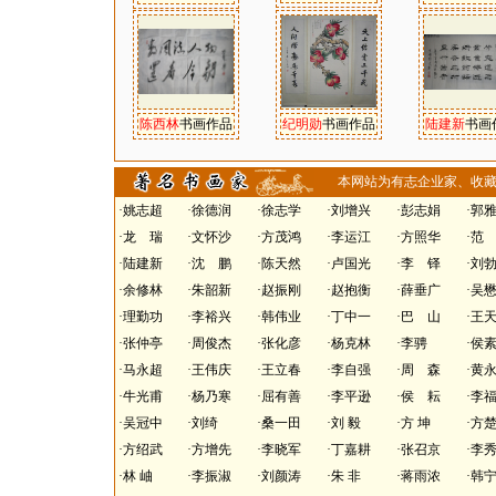
陈西林
书画作品
纪明勋
书画作品
陆建新
书画
本网站为有志企业家、收藏
·
姚志超
·
徐德润
·
徐志学
·
刘增兴
·
彭志娟
·
郭
·
龙 瑞
·
文怀沙
·
方茂鸿
·
李运江
·
方照华
·
范
·
陆建新
·
沈 鹏
·
陈天然
·
卢国光
·
李 铎
·
刘
·
余修林
·
朱韶新
·
赵振刚
·
赵抱衡
·
薛垂广
·
吴
·
理勤功
·
李裕兴
·
韩伟业
·
丁中一
·
巴 山
·
王
·
张仲亭
·
周俊杰
·
张化彦
·
杨克林
·
李骋
·
侯
·
马永超
·
王伟庆
·
王立春
·
李自强
·
周 森
·
黄
·
牛光甫
·
杨乃寒
·
屈有善
·
李平逊
·
侯 耘
·
李
·
吴冠中
·
刘绮
·
桑一田
·
刘 毅
·
方 坤
·
方
·
方绍武
·
方增先
·
李晓军
·
丁嘉耕
·
张召京
·
李
·
林 岫
·
李振淑
·
刘颜涛
·
朱 非
·
蒋雨浓
·
韩